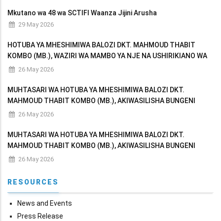
REPUBLIC OF TANZANIA
Mkutano wa 48 wa SCTIFI Waanza Jijini Arusha
29 May 2026
HOTUBA YA MHESHIMIWA BALOZI DKT. MAHMOUD THABIT
KOMBO (MB.), WAZIRI WA MAMBO YA NJE NA USHIRIKIANO WA
AFRIKA MASHARIKI AKIWASILISHA BUNGENI MAKADIRIO YA
26 May 2026
MAPATO NA MATUMIZI YA WIZARA KWA MWAKA WA FEDHA
MUHTASARI WA HOTUBA YA MHESHIMIWA BALOZI DKT.
MAHMOUD THABIT KOMBO (MB.), AKIWASILISHA BUNGENI
MAKADIRIO YA MAPATO NA MATUMIZI YA WIZARA KWA MWAKA
26 May 2026
WA FEDHA 2026/2027
MUHTASARI WA HOTUBA YA MHESHIMIWA BALOZI DKT.
MAHMOUD THABIT KOMBO (MB.), AKIWASILISHA BUNGENI
MAKADIRIO YA MAPATO NA MATUMIZI YA WIZARA KWA MWAKA
26 May 2026
WA FEDHA 2026/2027
RESOURCES
News and Events
Press Release