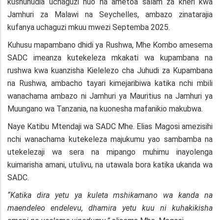
kushuhudia uchaguzi huo na ametoa salam za kheri kwa
Jamhuri za Malawi na Seychelles, ambazo zinatarajia
kufanya uchaguzi mkuu mwezi Septemba 2025.
Kuhusu mapambano dhidi ya Rushwa, Mhe Kombo amesema
SADC imeanza kutekeleza mkakati wa kupambana na
rushwa kwa kuanzisha Kielelezo cha Juhudi za Kupambana
na Rushwa, ambacho tayari kimejaribiwa katika nchi mbili
wanachama ambazo ni Jamhuri ya Mauritius na Jamhuri ya
Muungano wa Tanzania, na kuonesha mafanikio makubwa.
Naye Katibu Mtendaji wa SADC Mhe. Elias Magosi amezisihi
nchi wanachama kutekeleza majukumu yao sambamba na
utekelezaji wa sera na mipango muhimu inayolenga
kuimarisha amani, utulivu, na utawala bora katika ukanda wa
SADC.
“Katika dira yetu ya kuleta mshikamano wa kanda na
maendeleo endelevu, dhamira yetu kuu ni kuhakikisha