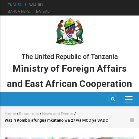
Skip
ENGLISH
SWAHILI
to
BARUA PEPE
E-VIBALI
main
content
The United Republic of Tanzania
Ministry of Foreign Affairs
and East African Cooperation
Home
/
Resources
/
News and Events
/
Breadcrumb
Waziri Kombo afungua mkutano wa 27 wa MCO ya SADC