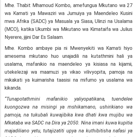
Mhe. Thabit Mhamoud Kombo, amefungua Mkutano wa 27
wa Kamati ya Mawaziri wa Jumuiya ya Maendeleo Kusini
mwa Afrika (SADC) ya Masuala ya Siasa, Ulinzi na Usalama
(MCO), katika Ukumbi wa Mikutano wa Kimataifa wa Julius
Nyerere, jijini Dar Es Salaam.
Mhe. Kombo ambaye pia ni Mwenyekiti wa Kamati hiyo
amesema mkutano huo unajadili na kutathmini hali ya
usalama, mafanikio na maendeleo ya kisiasa na kijamii,
utekelezaji wa maamuzi ya vikao vilivyopita, pamoja na
mikakati ya kuimarisha taasisi na mifumo ya usalama wa
kikanda.
“Tunapotathmini mafanikio yaliyopatikana, tuendelee
kuongozwa na misingi ya mshikamano, ushirikiano wa
pamoja, na tukubali kuwajibika kwa dhati kwa mujibu wa
Mkataba wa SADC na Dira ya 2050. Nina imani kuwa kupitia
majadiliano yetu, tutajizatiti upya na kuthibitisha nafasi ya