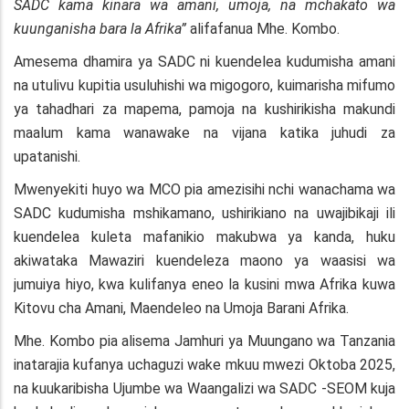
SADC kama kinara wa amani, umoja, na mchakato wa
kuunganisha bara la Afrika”
alifafanua Mhe. Kombo.
Amesema dhamira ya SADC ni kuendelea kudumisha amani
na utulivu kupitia usuluhishi wa migogoro, kuimarisha mifumo
ya tahadhari za mapema, pamoja na kushirikisha makundi
maalum kama wanawake na vijana katika juhudi za
upatanishi.
Mwenyekiti huyo wa MCO pia amezisihi nchi wanachama wa
SADC kudumisha mshikamano, ushirikiano na uwajibikaji ili
kuendelea kuleta mafanikio makubwa ya kanda, huku
akiwataka Mawaziri kuendeleza maono ya waasisi wa
jumuiya hiyo, kwa kulifanya eneo la kusini mwa Afrika kuwa
Kitovu cha Amani, Maendeleo na Umoja Barani Afrika.
Mhe. Kombo pia alisema Jamhuri ya Muungano wa Tanzania
inatarajia kufanya uchaguzi wake mkuu mwezi Oktoba 2025,
na kuukaribisha Ujumbe wa Waangalizi wa SADC -SEOM kuja