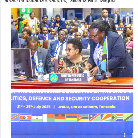
amani na usalama vinadumu,”
alisema Mhe. Magosi