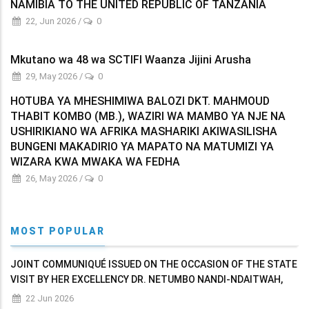
NAMIBIA TO THE UNITED REPUBLIC OF TANZANIA
22, Jun 2026
/
0
Mkutano wa 48 wa SCTIFI Waanza Jijini Arusha
29, May 2026
/
0
HOTUBA YA MHESHIMIWA BALOZI DKT. MAHMOUD
THABIT KOMBO (MB.), WAZIRI WA MAMBO YA NJE NA
USHIRIKIANO WA AFRIKA MASHARIKI AKIWASILISHA
BUNGENI MAKADIRIO YA MAPATO NA MATUMIZI YA
WIZARA KWA MWAKA WA FEDHA
26, May 2026
/
0
MOST POPULAR
JOINT COMMUNIQUÉ ISSUED ON THE OCCASION OF THE STATE
VISIT BY HER EXCELLENCY DR. NETUMBO NANDI-NDAITWAH,
PRESIDENT OF THE REPUBLIC OF NAMIBIA TO THE UNITED
22 Jun 2026