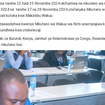
zia tarehe 22 hadi 25 Novemba 2024 ukifuatiwa na mkutano wa 
 2024 na tarehe 27 na 28 Novemba 2024 utafanyika Mkutano w
bali kutoka kwa Makatibu Wakuu .
 zitawasilishwa kwenye Mkutano wa Wakuu wa Nchi unaotarajiwa k
uridhiwa kwa utekelezaji.
i za Burundi, Kenya, Jamhuri ya Kidemokrasia ya Congo, Rwanda
ki mkutano huo.