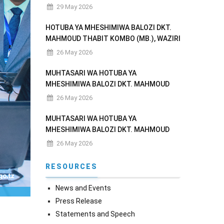
29 May 2026
HOTUBA YA MHESHIMIWA BALOZI DKT.
MAHMOUD THABIT KOMBO (MB.), WAZIRI
WA MAMBO YA NJE NA USHIRIKIANO WA
26 May 2026
AFRIKA MASHARIKI AKIWASILISHA
BUNGENI MAKADIRIO YA MAPATO NA
MUHTASARI WA HOTUBA YA
MATUMIZI YA WIZARA KWA MWAKA WA
MHESHIMIWA BALOZI DKT. MAHMOUD
FEDHA
THABIT KOMBO (MB.), AKIWASILISHA
26 May 2026
BUNGENI MAKADIRIO YA MAPATO NA
MATUMIZI YA WIZARA KWA MWAKA WA
MUHTASARI WA HOTUBA YA
FEDHA 2026/2027
MHESHIMIWA BALOZI DKT. MAHMOUD
THABIT KOMBO (MB.), AKIWASILISHA
26 May 2026
BUNGENI MAKADIRIO YA MAPATO NA
MATUMIZI YA WIZARA KWA MWAKA WA
RESOURCES
FEDHA 2026/2027
News and Events
Press Release
Statements and Speech