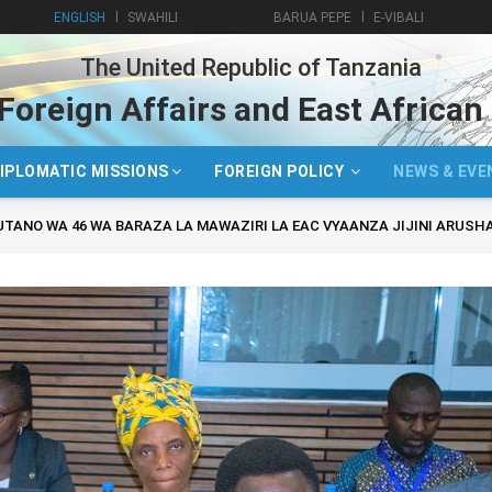
ENGLISH
SWAHILI
BARUA PEPE
E-VIBALI
The United Republic of Tanzania
 Foreign Affairs and East Africa
IPLOMATIC MISSIONS
FOREIGN POLICY
NEWS & EV
TANO WA 46 WA BARAZA LA MAWAZIRI LA EAC VYAANZA JIJINI ARUSH