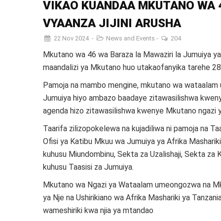
VIKAO KUANDAA MKUTANO WA 4
VYAANZA JIJINI ARUSHA
22 Nov 2024
-
News and Events
-
204
Mkutano wa 46 wa Baraza la Mawaziri la Jumuiya ya A
maandalizi ya Mkutano huo utakaofanyika tarehe 
Pamoja na mambo mengine, mkutano wa wataalam u
Jumuiya hiyo ambazo baadaye zitawasilishwa kweny
agenda hizo zitawasilishwa kwenye Mkutano ngazi 
Taarifa zilizopokelewa na kujadiliwa ni pamoja na Ta
Ofisi ya Katibu Mkuu wa Jumuiya ya Afrika Mashariki
kuhusu Miundombinu, Sekta za Uzalishaji, Sekta za K
kuhusu Taasisi za Jumuiya.
Mkutano wa Ngazi ya Wataalam umeongozwa na Mkur
ya Nje na Ushirikiano wa Afrika Mashariki ya Tanzan
wameshiriki kwa njia ya mtandao