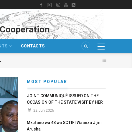
n Cooperation
ENTS
CONTACTS
A
MOST POPULAR
JOINT COMMUNIQUÉ ISSUED ON THE
OCCASION OF THE STATE VISIT BY HER
EXCELLENCY DR. NETUMBO NANDI-
22 Jun 2026
NDAITWAH, PRESIDENT OF THE
REPUBLIC OF NAMIBIA TO THE UNITED
Mkutano wa 48 wa SCTIFI Waanza Jijini
REPUBLIC OF TANZANIA
Arusha