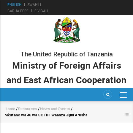
Skip
ENGLISH
SWAHILI
to
BARUA PEPE
E-VIBALI
main
content
The United Republic of Tanzania
Ministry of Foreign Affairs
and East African Cooperation
Home
/
Resources
/
News and Events
/
Breadcrumb
Mkutano wa 48 wa SCTIFI Waanza Jijini Arusha