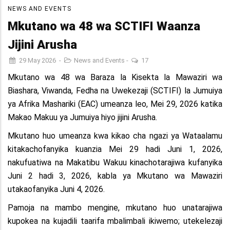
NEWS AND EVENTS
Mkutano wa 48 wa SCTIFI Waanza
Jijini Arusha
29 May 2026
-
News and Events
-
17
Mkutano wa 48 wa Baraza la Kisekta la Mawaziri wa
Biashara, Viwanda, Fedha na Uwekezaji (SCTIFI) la Jumuiya
ya Afrika Mashariki (EAC) umeanza leo, Mei 29, 2026 katika
Makao Makuu ya Jumuiya hiyo jijini Arusha.
Mkutano huo umeanza kwa kikao cha ngazi ya Wataalamu
kitakachofanyika kuanzia Mei 29 hadi Juni 1, 2026,
nakufuatiwa na Makatibu Wakuu kinachotarajiwa kufanyika
Juni 2 hadi 3, 2026, kabla ya Mkutano wa Mawaziri
utakaofanyika Juni 4, 2026.
Pamoja na mambo mengine, mkutano huo unatarajiwa
kupokea na kujadili taarifa mbalimbali ikiwemo; utekelezaji