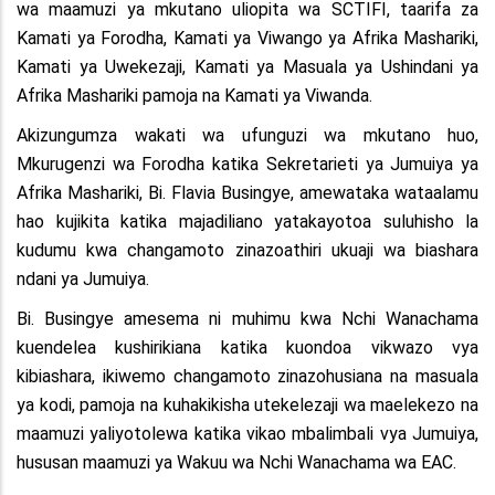
wa maamuzi ya mkutano uliopita wa SCTIFI, taarifa za
Kamati ya Forodha, Kamati ya Viwango ya Afrika Mashariki,
Kamati ya Uwekezaji, Kamati ya Masuala ya Ushindani ya
Afrika Mashariki pamoja na Kamati ya Viwanda.
Akizungumza wakati wa ufunguzi wa mkutano huo,
Mkurugenzi wa Forodha katika Sekretarieti ya Jumuiya ya
Afrika Mashariki, Bi. Flavia Busingye, amewataka wataalamu
hao kujikita katika majadiliano yatakayotoa suluhisho la
kudumu kwa changamoto zinazoathiri ukuaji wa biashara
ndani ya Jumuiya.
Bi. Busingye amesema ni muhimu kwa Nchi Wanachama
kuendelea kushirikiana katika kuondoa vikwazo vya
kibiashara, ikiwemo changamoto zinazohusiana na masuala
ya kodi, pamoja na kuhakikisha utekelezaji wa maelekezo na
maamuzi yaliyotolewa katika vikao mbalimbali vya Jumuiya,
hususan maamuzi ya Wakuu wa Nchi Wanachama wa EAC.