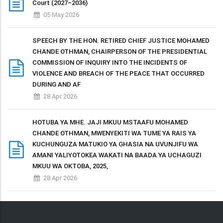
Court (2027–2036)
05 May 2026
SPEECH BY THE HON. RETIRED CHIEF JUSTICE MOHAMED
CHANDE OTHMAN, CHAIRPERSON OF THE PRESIDENTIAL
COMMISSION OF INQUIRY INTO THE INCIDENTS OF
VIOLENCE AND BREACH OF THE PEACE THAT OCCURRED
DURING AND AF
28 Apr 2026
HOTUBA YA MHE. JAJI MKUU MSTAAFU MOHAMED
CHANDE OTHMAN, MWENYEKITI WA TUME YA RAIS YA
KUCHUNGUZA MATUKIO YA GHASIA NA UVUNJIFU WA
AMANI YALIYOTOKEA WAKATI NA BAADA YA UCHAGUZI
MKUU WA OKTOBA, 2025,
28 Apr 2026