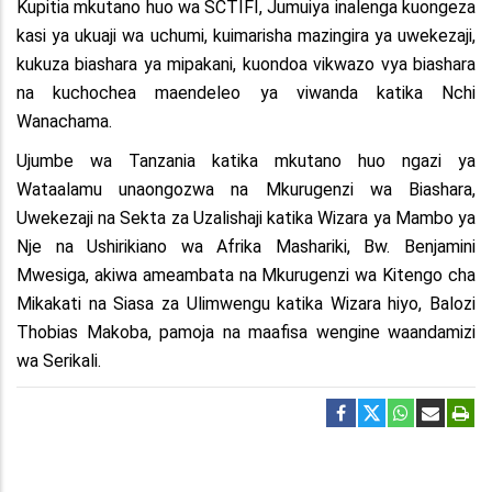
Kupitia mkutano huo wa SCTIFI, Jumuiya inalenga kuongeza
kasi ya ukuaji wa uchumi, kuimarisha mazingira ya uwekezaji,
kukuza biashara ya mipakani, kuondoa vikwazo vya biashara
na kuchochea maendeleo ya viwanda katika Nchi
Wanachama.
Ujumbe wa Tanzania katika mkutano huo ngazi ya
Wataalamu unaongozwa na Mkurugenzi wa Biashara,
Uwekezaji na Sekta za Uzalishaji katika Wizara ya Mambo ya
Nje na Ushirikiano wa Afrika Mashariki, Bw. Benjamini
Mwesiga, akiwa ameambata na Mkurugenzi wa Kitengo cha
Mikakati na Siasa za Ulimwengu katika Wizara hiyo, Balozi
Thobias Makoba, pamoja na maafisa wengine waandamizi
wa Serikali.