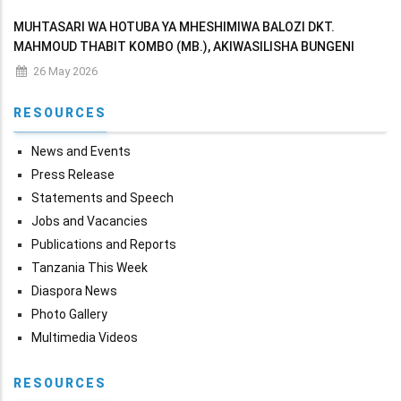
WA FEDHA 2026/2027
MUHTASARI WA HOTUBA YA MHESHIMIWA BALOZI DKT.
MAHMOUD THABIT KOMBO (MB.), AKIWASILISHA BUNGENI
MAKADIRIO YA MAPATO NA MATUMIZI YA WIZARA KWA MWAKA
26 May 2026
WA FEDHA 2026/2027
RESOURCES
News and Events
Press Release
Statements and Speech
Jobs and Vacancies
Publications and Reports
Tanzania This Week
Diaspora News
Photo Gallery
Multimedia Videos
RESOURCES