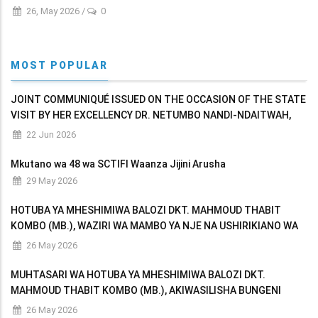
26, May 2026
/
0
MOST POPULAR
JOINT COMMUNIQUÉ ISSUED ON THE OCCASION OF THE STATE
VISIT BY HER EXCELLENCY DR. NETUMBO NANDI-NDAITWAH,
PRESIDENT OF THE REPUBLIC OF NAMIBIA TO THE UNITED
22 Jun 2026
REPUBLIC OF TANZANIA
Mkutano wa 48 wa SCTIFI Waanza Jijini Arusha
29 May 2026
HOTUBA YA MHESHIMIWA BALOZI DKT. MAHMOUD THABIT
KOMBO (MB.), WAZIRI WA MAMBO YA NJE NA USHIRIKIANO WA
AFRIKA MASHARIKI AKIWASILISHA BUNGENI MAKADIRIO YA
26 May 2026
MAPATO NA MATUMIZI YA WIZARA KWA MWAKA WA FEDHA
MUHTASARI WA HOTUBA YA MHESHIMIWA BALOZI DKT.
MAHMOUD THABIT KOMBO (MB.), AKIWASILISHA BUNGENI
MAKADIRIO YA MAPATO NA MATUMIZI YA WIZARA KWA MWAKA
26 May 2026